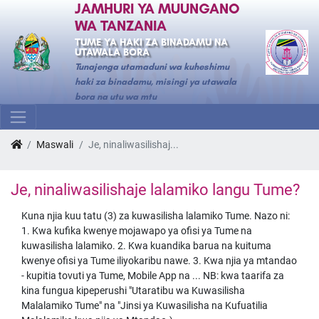
JAMHURI YA MUUNGANO
WA TANZANIA
TUME YA HAKI ZA BINADAMU NA
UTAWALA BORA
Tunajenga utamaduni wa kuheshimu
haki za binadamu, misingi ya utawala
bora na utu wa mtu
Maswali
Je, ninaliwasilishaj...
Je, ninaliwasilishaje lalamiko langu Tume?
Kuna njia kuu tatu (3) za kuwasilisha lalamiko Tume. Nazo ni:
1. Kwa kufika kwenye mojawapo ya ofisi ya Tume na
kuwasilisha lalamiko. 2. Kwa kuandika barua na kuituma
kwenye ofisi ya Tume iliyokaribu nawe. 3. Kwa njia ya mtandao
- kupitia tovuti ya Tume, Mobile App na ... NB: kwa taarifa za
kina fungua kipeperushi "Utaratibu wa Kuwasilisha
Malalamiko Tume" na "Jinsi ya Kuwasilisha na Kufuatilia