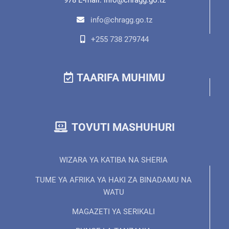
978 E-mail: info@chragg.go.tz
info@chragg.go.tz
+255 738 279744
TAARIFA MUHIMU
TOVUTI MASHUHURI
WIZARA YA KATIBA NA SHERIA
TUME YA AFRIKA YA HAKI ZA BINADAMU NA
WATU
MAGAZETI YA SERIKALI