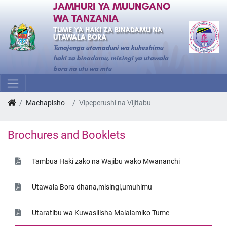
JAMHURI YA MUUNGANO
WA TANZANIA
TUME YA HAKI ZA BINADAMU NA
UTAWALA BORA
Tunajenga utamaduni wa kuheshimu
haki za binadamu, misingi ya utawala
bora na utu wa mtu
Machapisho
Vipeperushi na Vijitabu
Brochures and Booklets
Tambua Haki zako na Wajibu wako Mwananchi
Utawala Bora dhana,misingi,umuhimu
Utaratibu wa Kuwasilisha Malalamiko Tume