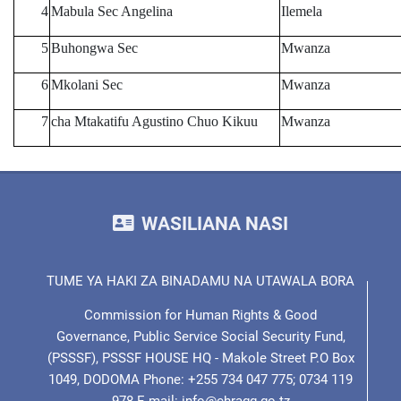
4
Mabula Sec Angelina
Ilemela
5
Buhongwa Sec
Mwanza
6
Mkolani Sec
Mwanza
7
cha Mtakatifu Agustino Chuo Kikuu
Mwanza
WASILIANA NASI
TUME YA HAKI ZA BINADAMU NA UTAWALA BORA
Commission for Human Rights & Good
Governance, Public Service Social Security Fund,
(PSSSF), PSSSF HOUSE HQ - Makole Street P.O Box
1049, DODOMA Phone: +255 734 047 775; 0734 119