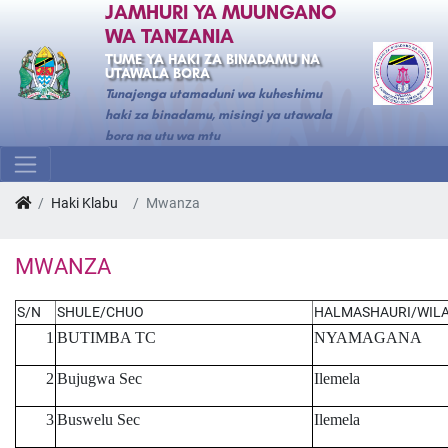
JAMHURI YA MUUNGANO
WA TANZANIA
TUME YA HAKI ZA BINADAMU NA
UTAWALA BORA
Tunajenga utamaduni wa kuheshimu
haki za binadamu, misingi ya utawala
bora na utu wa mtu
Haki Klabu
Mwanza
MWANZA
S/N
SHULE/CHUO
HALMASHAURI/WIL
1
BUTIMBA TC
NYAMAGANA
2
Bujugwa Sec
Ilemela
3
Buswelu Sec
Ilemela