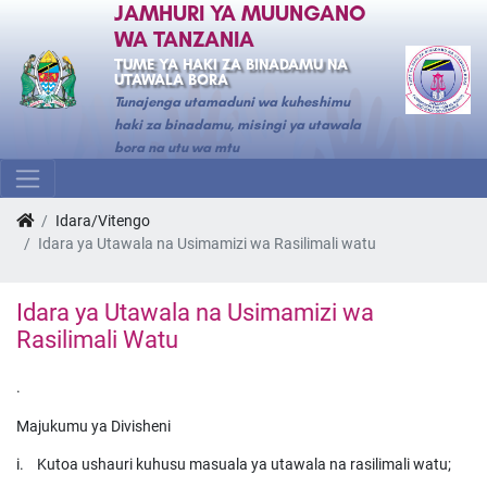
JAMHURI YA MUUNGANO
WA TANZANIA
TUME YA HAKI ZA BINADAMU NA
UTAWALA BORA
Tunajenga utamaduni wa kuheshimu
haki za binadamu, misingi ya utawala
bora na utu wa mtu
Idara/Vitengo
Idara ya Utawala na Usimamizi wa Rasilimali watu
Idara ya Utawala na Usimamizi wa
Rasilimali Watu
.
Majukumu ya Divisheni
i. Kutoa ushauri kuhusu masuala ya utawala na rasilimali watu;