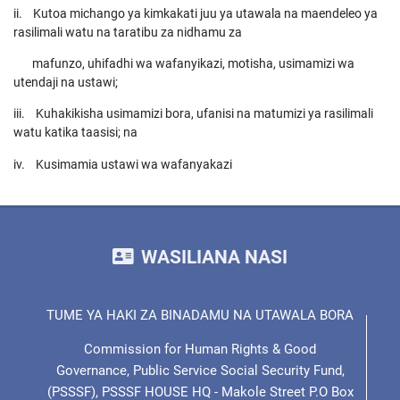
ii. Kutoa michango ya kimkakati juu ya utawala na maendeleo ya
rasilimali watu na taratibu za nidhamu za
mafunzo, uhifadhi wa wafanyikazi, motisha, usimamizi wa
utendaji na ustawi;
iii. Kuhakikisha usimamizi bora, ufanisi na matumizi ya rasilimali
watu katika taasisi; na
iv. Kusimamia ustawi wa wafanyakazi
WASILIANA NASI
TUME YA HAKI ZA BINADAMU NA UTAWALA BORA
Commission for Human Rights & Good
Governance, Public Service Social Security Fund,
(PSSSF), PSSSF HOUSE HQ - Makole Street P.O Box