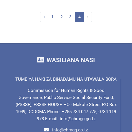
‹
1
2
3
4
›
WASILIANA NASI
TUME YA HAKI ZA BINADAMU NA UTAWALA BORA
Commission for Human Rights & Good
Governance, Public Service Social Security Fund,
(PSSSF), PSSSF HOUSE HQ - Makole Street P.O Box
1049, DODOMA Phone: +255 734 047 775; 0734 119
978 E-mail: info@chragg.go.tz
info@chragg.go.tz