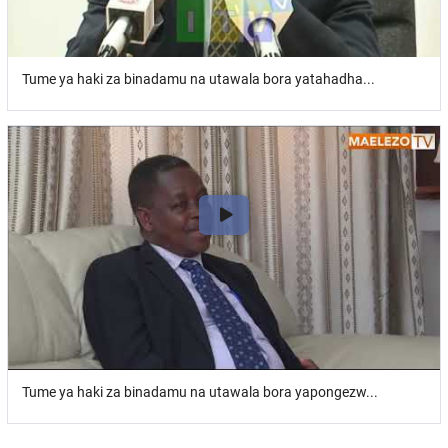
Tume ya haki za binadamu na utawala bora yatahadha...
Tume ya haki za binadamu na utawala bora yapongezw...