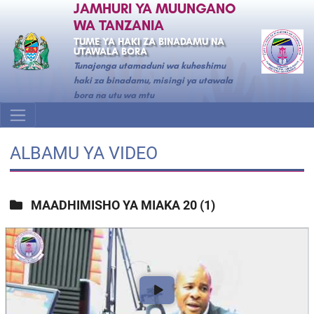
JAMHURI YA MUUNGANO
WA TANZANIA
TUME YA HAKI ZA BINADAMU NA
UTAWALA BORA
Tunajenga utamaduni wa kuheshimu
haki za binadamu, misingi ya utawala
bora na utu wa mtu
ALBAMU YA VIDEO
MAADHIMISHO YA MIAKA 20
(1)