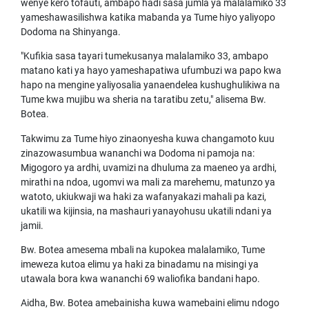
wenye kero tofauti, ambapo hadi sasa jumla ya malalamiko 33
yameshawasilishwa katika mabanda ya Tume hiyo yaliyopo
Dodoma na Shinyanga.
"Kufikia sasa tayari tumekusanya malalamiko 33, ambapo
matano kati ya hayo yameshapatiwa ufumbuzi wa papo kwa
hapo na mengine yaliyosalia yanaendelea kushughulikiwa na
Tume kwa mujibu wa sheria na taratibu zetu," alisema Bw.
Botea.
Takwimu za Tume hiyo zinaonyesha kuwa changamoto kuu
zinazowasumbua wananchi wa Dodoma ni pamoja na:
Migogoro ya ardhi, uvamizi na dhuluma za maeneo ya ardhi,
mirathi na ndoa, ugomvi wa mali za marehemu, matunzo ya
watoto, ukiukwaji wa haki za wafanyakazi mahali pa kazi,
ukatili wa kijinsia, na mashauri yanayohusu ukatili ndani ya
jamii.
Bw. Botea amesema mbali na kupokea malalamiko, Tume
imeweza kutoa elimu ya haki za binadamu na misingi ya
utawala bora kwa wananchi 69 waliofika bandani hapo.
Aidha, Bw. Botea amebainisha kuwa wamebaini elimu ndogo