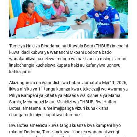
Tume ya Haki za Binadamu na Utawala Bora (THBUB) imebaini
kuwa idadi kubwa ya Wananchi Mkoani Dodoma bado
wanakabiliwa na uelewa mdogo wa haki zao za msingi, jambo
linalochangia kuchelewa kupata haki au kufanyiwa uonevu
katika jamii.
Akizungumza na waandishi wa habari Jumatatu Mei 11, 2026,
ikiwa ni siku ya 11 tangu kuanza kwa utekelezaji wa Awamu ya
Pili ya Kampeni ya Kitaifa ya Msaada wa Kisheria ya Mama
Samia, Mchunguzi Mkuu Msaidizi wa THBUB, Bw. Halfan
Botea, amesema Tume imejipanga vizuri kuhakikisha
changamoto hiyo inapatiwa ufumbuzi.
Bw. Botea ameeleza kuwa tangu kuanza kwa kampeni hiyo
mkoani Dodoma, Tume imekuwa ikipokea wananchi wengi