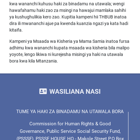
kwa wananchi kuhusu haki za binadamu na utawala; wengi
hawafahamu haki zao za msingi na hawajui mamlaka sahihi
ya kushughulikia kero zao. Kupitia kampeni hii THBUB inatoa
dira ili mwananchi ajue pa kwenda kuanzia ngazi ya kata hadi
kitaifa.
Kampeni ya Msaada wa Kisheria ya Mama Samia inatoa fursa
adhimu kwa wananchi kupata msaada wa kisheria bila malipo
yoyote, lengo likiwa ni kurejesha misingi ya haki na utawala
bora kwa kila Mtanzania.
WASILIANA NASI
TUME YA HAKI ZA BINADAMU NA UTAWALA BORA
Commission for Human Rights & Good
Governance, Public Service Social Security Fund,
(PSSSF), PSSSF HOUSE HQ - Makole Street P.O Box