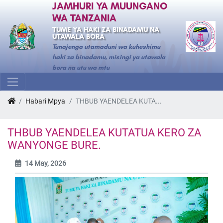
JAMHURI YA MUUNGANO
WA TANZANIA
TUME YA HAKI ZA BINADAMU NA
UTAWALA BORA
Tunajenga utamaduni wa kuheshimu
haki za binadamu, misingi ya utawala
bora na utu wa mtu
Habari Mpya
THBUB YAENDELEA KUTA...
THBUB YAENDELEA KUTATUA KERO ZA
WANYONGE BURE.
14 May, 2026