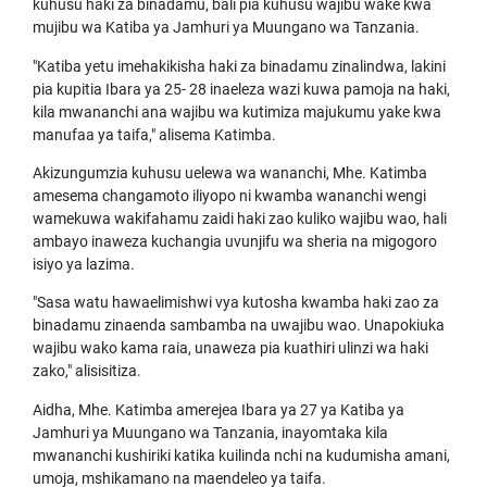
kuhusu haki za binadamu, bali pia kuhusu wajibu wake kwa
mujibu wa Katiba ya Jamhuri ya Muungano wa Tanzania.
"Katiba yetu imehakikisha haki za binadamu zinalindwa, lakini
pia kupitia Ibara ya 25- 28 inaeleza wazi kuwa pamoja na haki,
kila mwananchi ana wajibu wa kutimiza majukumu yake kwa
manufaa ya taifa," alisema Katimba.
Akizungumzia kuhusu uelewa wa wananchi, Mhe. Katimba
amesema changamoto iliyopo ni kwamba wananchi wengi
wamekuwa wakifahamu zaidi haki zao kuliko wajibu wao, hali
ambayo inaweza kuchangia uvunjifu wa sheria na migogoro
isiyo ya lazima.
"Sasa watu hawaelimishwi vya kutosha kwamba haki zao za
binadamu zinaenda sambamba na uwajibu wao. Unapokiuka
wajibu wako kama raia, unaweza pia kuathiri ulinzi wa haki
zako," alisisitiza.
Aidha, Mhe. Katimba amerejea Ibara ya 27 ya Katiba ya
Jamhuri ya Muungano wa Tanzania, inayomtaka kila
mwananchi kushiriki katika kuilinda nchi na kudumisha amani,
umoja, mshikamano na maendeleo ya taifa.