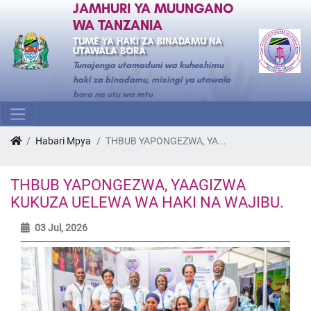
JAMHURI YA MUUNGANO
WA TANZANIA
TUME YA HAKI ZA BINADAMU NA
UTAWALA BORA
Tunajenga utamaduni wa kuheshimu
haki za binadamu, misingi ya utawala
bora na utu wa mtu
Habari Mpya
THBUB YAPONGEZWA, YA...
THBUB YAPONGEZWA, YAAGIZWA
KUKUZA UELEWA WA HAKI NA WAJIBU.
03 Jul, 2026