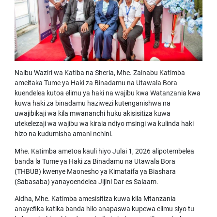
Naibu Waziri wa Katiba na Sheria, Mhe. Zainabu Katimba
ameitaka Tume ya Haki za Binadamu na Utawala Bora
kuendelea kutoa elimu ya haki na wajibu kwa Watanzania kwa
kuwa haki za binadamu haziwezi kutenganishwa na
uwajibikaji wa kila mwananchi huku akisisitiza kuwa
utekelezaji wa wajibu wa kiraia ndiyo msingi wa kulinda haki
hizo na kudumisha amani nchini.
Mhe. Katimba ametoa kauli hiyo Julai 1, 2026 alipotembelea
banda la Tume ya Haki za Binadamu na Utawala Bora
(THBUB) kwenye Maonesho ya Kimataifa ya Biashara
(Sabasaba) yanayoendelea Jijini Dar es Salaam.
Aidha, Mhe. Katimba amesisitiza kuwa kila Mtanzania
anayefika katika banda hilo anapaswa kupewa elimu siyo tu