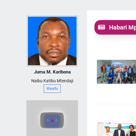
Habari M
Juma M. Karibona
Patience Ntwina
Juma M. Karib
Naibu Katibu Mtendaji
Katibu Mtendaji
Naibu Katibu Mten
Wasifu
Wasifu
Wasifu