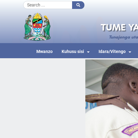
TUME YA
Tunajenga uta
Mwanzo
Kuhusu sisi
Idara/Vitengo