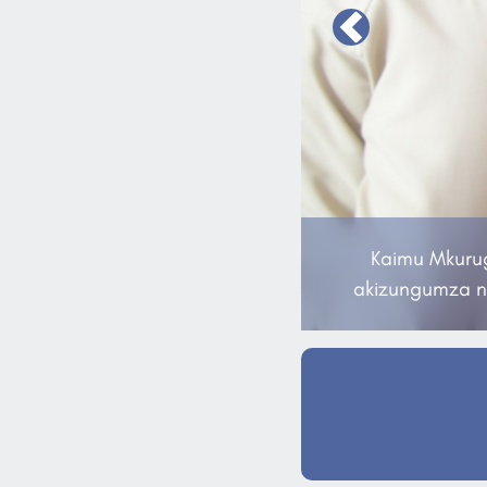
Previous
Kaimu Mkurug
akizungumza n