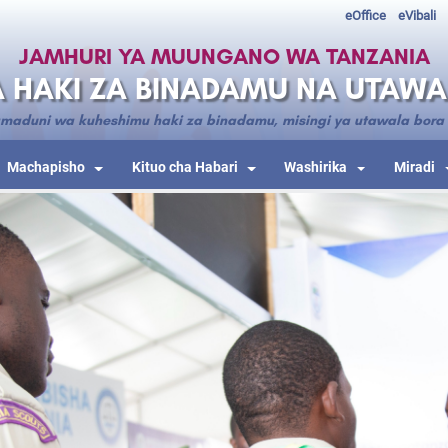
eOffice
eVibali
JAMHURI YA MUUNGANO WA TANZANIA
 HAKI ZA BINADAMU NA UTAW
maduni wa kuheshimu haki za binadamu, misingi ya utawala bora
Machapisho
Kituo cha Habari
Washirika
Miradi