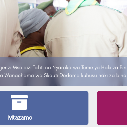
enzi Msaidizi Tafiti na Nyaraka wa Tume ya Haki za B
a Wanachama wa Skauti Dodoma kuhusu haki za binad
Mtazamo