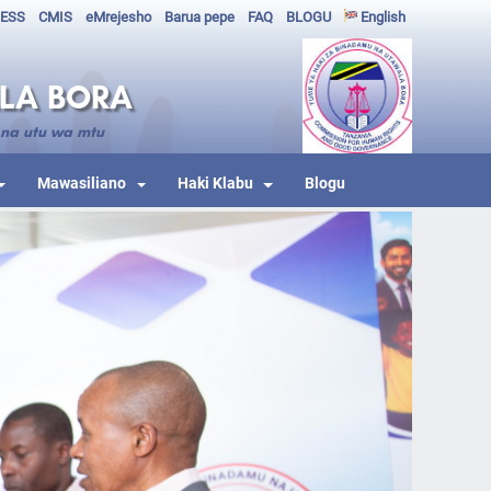
ESS
CMIS
eMrejesho
Barua pepe
FAQ
BLOGU
English
ALA BORA
 na utu wa mtu
Mawasiliano
Haki Klabu
Blogu