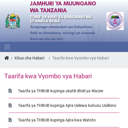
JAMHURI YA MUUNGANO
WA TANZANIA
TUME YA HAKI ZA BINADAMU NA
UTAWALA BORA
Tunajenga utamaduni wa kuheshimu
haki za binadamu, misingi ya utawala
bora na utu wa mtu
Kituo cha Habari
Taarifa kwa Vyombo vya Habari
Taarifa kwa Vyombo vya Habari
Taarifa ya THBUB kupinga ukatili dhidi ya Wazee
Taarifa ya THBUB kupinga Ajira Uelewa kuhusu Ualibino
Taarifa ya THBUB kupinga Ajira kwa Watoto