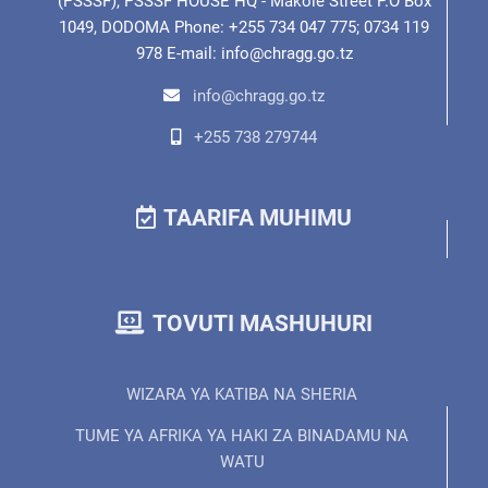
(PSSSF), PSSSF HOUSE HQ - Makole Street P.O Box
1049, DODOMA Phone: +255 734 047 775; 0734 119
978 E-mail: info@chragg.go.tz
info@chragg.go.tz
+255 738 279744
TAARIFA MUHIMU
TOVUTI MASHUHURI
WIZARA YA KATIBA NA SHERIA
TUME YA AFRIKA YA HAKI ZA BINADAMU NA
WATU