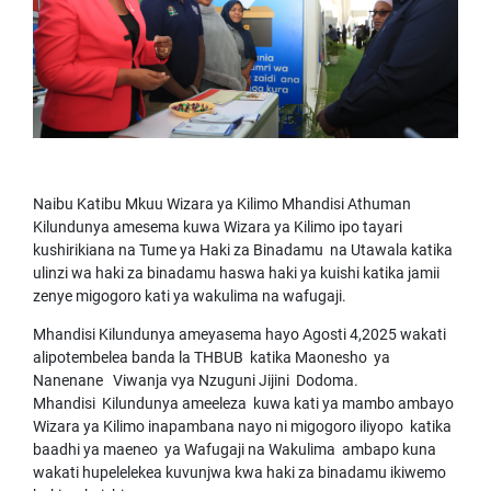
Naibu Katibu Mkuu Wizara ya Kilimo Mhandisi Athuman
Kilundunya amesema kuwa Wizara ya Kilimo ipo tayari
kushirikiana na Tume ya Haki za Binadamu na Utawala katika
ulinzi wa haki za binadamu haswa haki ya kuishi katika jamii
zenye migogoro kati ya wakulima na wafugaji.
Mhandisi Kilundunya ameyasema hayo Agosti 4,2025 wakati
alipotembelea banda la THBUB katika Maonesho ya
Nanenane Viwanja vya Nzuguni Jijini Dodoma.
Mhandisi Kilundunya ameeleza kuwa kati ya mambo ambayo
Wizara ya Kilimo inapambana nayo ni migogoro iliyopo katika
baadhi ya maeneo ya Wafugaji na Wakulima ambapo kuna
wakati hupelelekea kuvunjwa kwa haki za binadamu ikiwemo