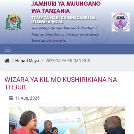
JAMHURI YA MUUNGANO
WA TANZANIA
TUME YA HAKI ZA BINADAMU NA
UTAWALA BORA
Tunajenga utamaduni wa kuheshimu
haki za binadamu, misingi ya utawala
bora na utu wa mtu
Habari Mpya
WIZARA YA KILIMO KUS...
WIZARA YA KILIMO KUSHIRIKIANA NA
THBUB.
11 Aug, 2025