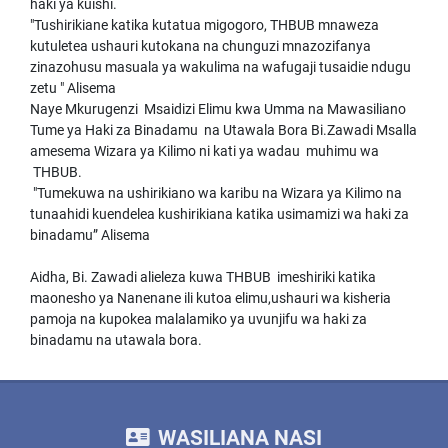
haki ya kuishi.
"Tushirikiane katika kutatua migogoro, THBUB mnaweza
kutuletea ushauri kutokana na chunguzi mnazozifanya
zinazohusu masuala ya wakulima na wafugaji tusaidie ndugu
zetu " Alisema
Naye Mkurugenzi Msaidizi Elimu kwa Umma na Mawasiliano
Tume ya Haki za Binadamu na Utawala Bora Bi.Zawadi Msalla
amesema Wizara ya Kilimo ni kati ya wadau muhimu wa
THBUB.
"Tumekuwa na ushirikiano wa karibu na Wizara ya Kilimo na
tunaahidi kuendelea kushirikiana katika usimamizi wa haki za
binadamu” Alisema
Aidha, Bi. Zawadi alieleza kuwa THBUB imeshiriki katika
maonesho ya Nanenane ili kutoa elimu,ushauri wa kisheria
pamoja na kupokea malalamiko ya uvunjifu wa haki za
binadamu na utawala bora.
WASILIANA NASI